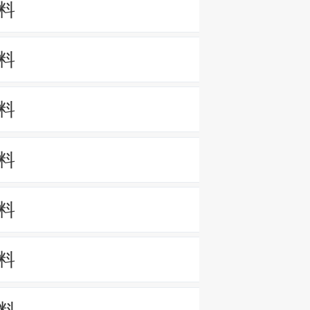
料
料
料
料
料
料
料