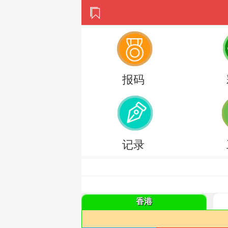
报码
记录