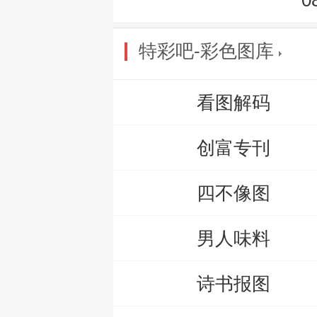
特彩吧-彩色图库
看图解码
创富专刊
四不像图
男人味料
诗书报图