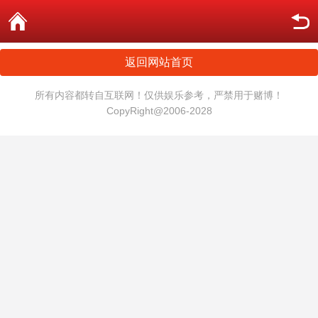
返回网站首页
所有内容都转自互联网！仅供娱乐参考，严禁用于赌博！
CopyRight@2006-2028