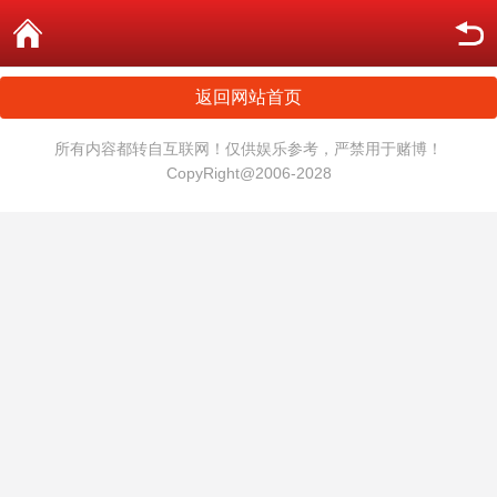
返回网站首页
所有内容都转自互联网！仅供娱乐参考，严禁用于赌博！
CopyRight@2006-2028