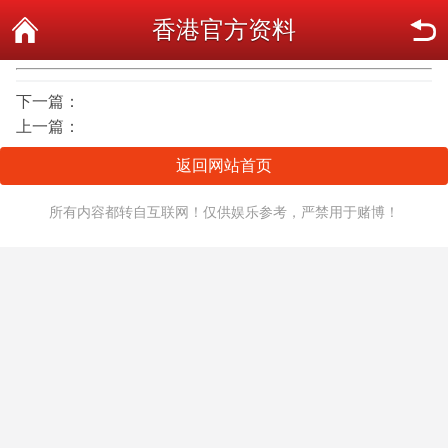
香港官方资料
下一篇：
上一篇：
返回网站首页
所有内容都转自互联网！仅供娱乐参考，严禁用于赌博！