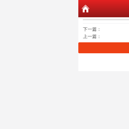
下一篇：
上一篇：