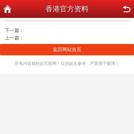
香港官方资料
下一篇：
上一篇：
返回网站首页
所有内容都转自互联网！仅供娱乐参考，严禁用于赌博！