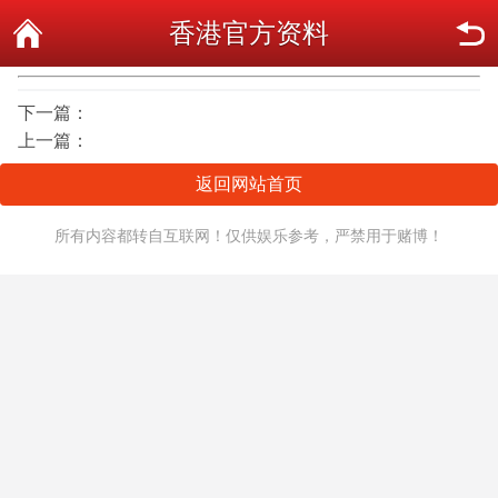
香港官方资料
下一篇：
上一篇：
返回网站首页
所有内容都转自互联网！仅供娱乐参考，严禁用于赌博！