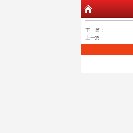
下一篇：
上一篇：