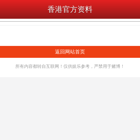
香港官方资料
返回网站首页
所有内容都转自互联网！仅供娱乐参考，严禁用于赌博！